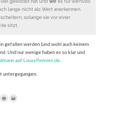
s
viel gekostet hat und
wir
es für wertvoll
och lange nicht als Wert anerkennen.
cheitern, solange sie vor einer
e sitzt.
en gefallen werden (und wohl auch keinem
nd. Und nur wenige haben es so klar und
ldmann auf LousyPennies.de
.
ht untergegangen.
ick,
Klicken
Klick,
m
zum
um
f
Ausdrucken
dies
ocket
(Wird
einem
u
in
Freund
ilen
neuem
per