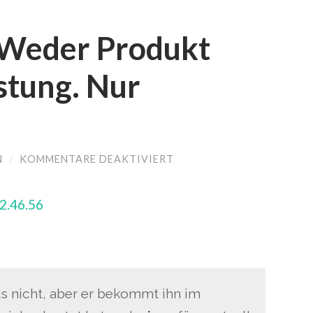
neuem
Fenster
geöffnet)
 Weder Produkt
stung. Nur
N
/
KOMMENTARE DEAKTIVIERT
FÜR
JOURNALISMUS:
WEDER
PRODUKT
NOCH
DIENSTLEISTUNG.
NUR
ZAUBEREI.
s nicht, aber er bekommt ihn im