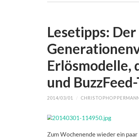
Fenster
Fenster
Fenster
Fenster
geöffnet)
Fenster
Fenster
Fe
geöffnet)
geöffnet)
geöffnet)
geöffnet)
geöffnet)
geöffnet
ge
Lesetipps: Der
Generationenv
Erlösmodelle,
und BuzzFeed-
2014/03/01
/
CHRISTOPHOPPERMAN
Zum Wochenende wieder ein paar 