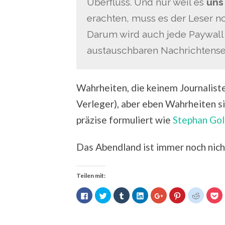
Überfluss. Und nur weil es
un
erachten, muss es der Leser n
Darum wird auch jede Paywall s
austauschbaren Nachrichtenseit
Wahrheiten, die keinem Journalist
Verleger), aber eben Wahrheiten si
präzise formuliert wie
Stephan Go
Das Abendland ist immer noch nic
Teilen mit:
Klick,
Klick,
Klick,
Klick,
Zum
Klick,
Klick,
Kl
um
um
um
um
Teilen
um
um
u
auf
über
auf
auf
auf
auf
auf
au
Facebook
Twitter
Tumblr
LinkedIn
Google+
Pinterest
Reddit
P
zu
zu
zu
zu
anklicken
zu
zu
z
teilen
teilen
teilen
teilen
(Wird
teilen
teilen
te