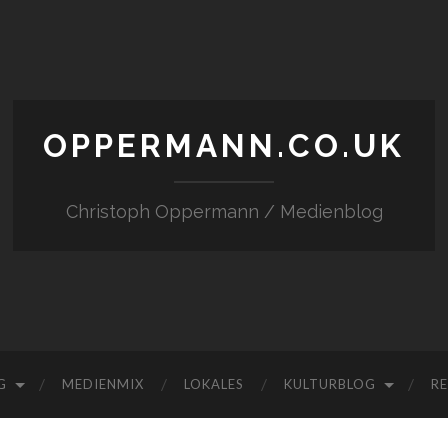
OPPERMANN.CO.UK
Christoph Oppermann / Medienblog
G
MEDIENMIX
LOKALES
KULTURBLOG
RE