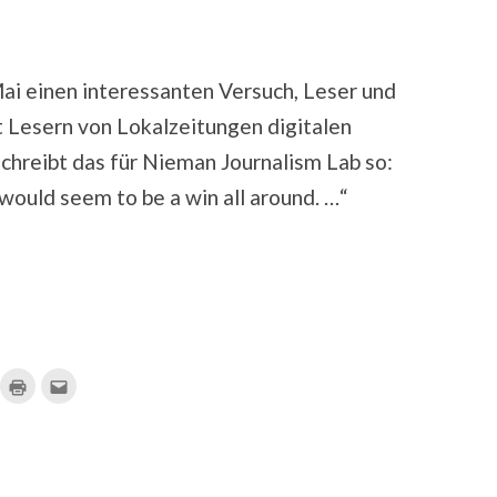
ai einen interessanten Versuch, Leser und
t Lesern von Lokalzeitungen digitalen
chreibt das für Nieman Journalism Lab so:
would seem to be a win all around. …“
ick,
Klicken
Klick,
m
zum
um
f
Ausdrucken
dies
ocket
(Wird
einem
u
in
Freund
ilen
neuem
per
ird
Fenster
E-
geöffnet)
Mail
euem
zu