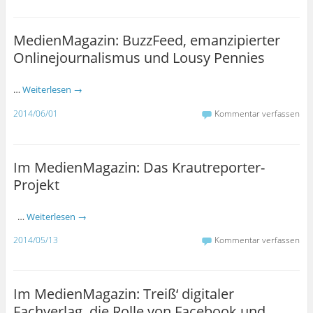
MedienMagazin: BuzzFeed, emanzipierter
Onlinejournalismus und Lousy Pennies
…
Weiterlesen
→
2014/06/01
Kommentar verfassen
Im MedienMagazin: Das Krautreporter-
Projekt
…
Weiterlesen
→
2014/05/13
Kommentar verfassen
Im MedienMagazin: Treiß‘ digitaler
Fachverlag, die Rolle von Facebook und