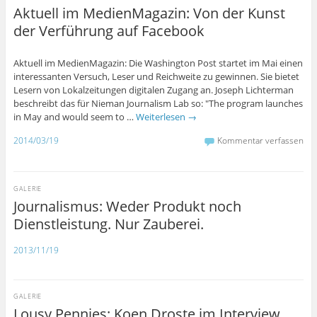
Aktuell im MedienMagazin: Von der Kunst
der Verführung auf Facebook
Aktuell im MedienMagazin: Die Washington Post startet im Mai einen
interessanten Versuch, Leser und Reichweite zu gewinnen. Sie bietet
Lesern von Lokalzeitungen digitalen Zugang an. Joseph Lichterman
beschreibt das für Nieman Journalism Lab so: "The program launches
in May and would seem to …
Weiterlesen
→
2014/03/19
Kommentar verfassen
GALERIE
Journalismus: Weder Produkt noch
Dienstleistung. Nur Zauberei.
2013/11/19
GALERIE
Lousy Pennies: Koen Droste im Interview