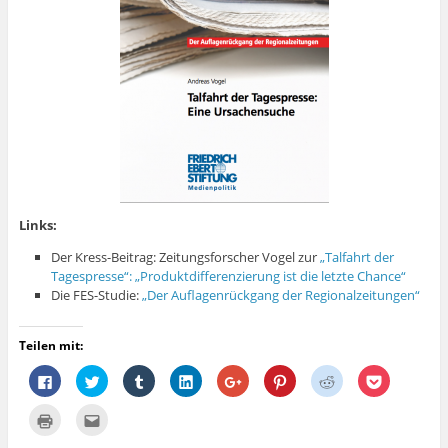
Links:
Der Kress-Beitrag: Zeitungsforscher Vogel zur
„Talfahrt der
Tagespresse“: „Produktdifferenzierung ist die letzte Chance“
Die FES-Studie:
„Der Auflagenrückgang der Regionalzeitungen“
Teilen mit:
K
K
K
K
Z
K
K
K
l
l
l
l
u
l
l
l
i
i
i
i
m
i
i
i
c
c
c
c
T
c
c
c
K
K
k
k
k
k
e
k
k
k
l
l
,
,
,
,
i
,
,
,
i
i