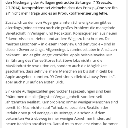
den Niedergang der Auflagen gedruckter Zeitungen.“ (Kress.de,
2.7.2014). Kernproblem sei vielmehr, dass das Prinzip „One size fits
all“ nicht mehr trage und es an Produktdifferenzierung fehle.
Zusätzlich zu den von Vogel genannten Schwierigkeiten gibt es
allerdings (mindestens) noch ein großes Problem: die mangelnde
Bereitschaft in Verlagen und Redaktion, Konsequenzen aus neuen
Erkenntnissen zu ziehen und andere Wege zu beschreiten. Die
meisten Einsichten – in diesem Interview und der Studie – sind in
diesem Gewerbe längst Allgemeingut, zumindest aber in Ansätzen
bekannt. Und es gibt längst Vorbilder. Apple beispielsweise. Mit
Einführung des iTunes-Stores hat Steve Jobs nicht nur die
Musikindustrie revolutioniert, sondern auch die Möglichkeit
geschaffen, dass sehr viel mehr Menschen als bis dahin Geld bei
Apple ausgeben konnten. 99 Cent sind vielleicht „Lousy Pennies“,
aber auch nur auf den ersten Blick.
Sinkende Auflagenzahlen gedruckter Tageszeitungen sind kein
Phänomen der allerjüngsten Vergangenheit, sondern seit
Jahrzehnten Realität. Kernproblem: Immer weniger Menschen sind
bereit, für Nachrichten auf Totholz zu bezahlen. Reaktion der
Redaktionen (und Verlage): Die Beiträge, die schon auf dem
bekannten Vertriebsweg immer weniger Abnehmer finden, auf
neuen Kanälen anzubieten. Darauf muss man erst einmal kommen.