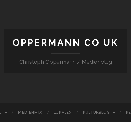
OPPERMANN.CO.UK
Christoph Oppermann / Medienblog
G
MEDIENMIX
LOKALES
KULTURBLOG
RE