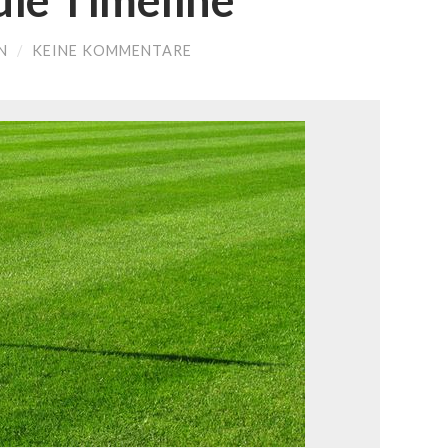
die Timeline
N
/
KEINE KOMMENTARE