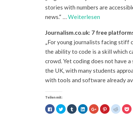
stories with numbers are accessible
news.“ …
Weiterlesen
Journalism.co.uk: 7 free platform
„For young journalists facing stiff
the ability to code is a skill which
crowd. Yet coding does not have a
the UK, with many students approac
with tools and software already av
Teilen mit:
Klick,
Klick,
Klick,
Klick,
Zum
Klick,
Klick,
Kl
um
um
um
um
Teilen
um
um
u
auf
über
auf
auf
auf
auf
auf
au
Facebook
Twitter
Tumblr
LinkedIn
Google+
Pinterest
Reddit
P
zu
zu
zu
zu
anklicken
zu
zu
z
teilen
teilen
teilen
teilen
(Wird
teilen
teilen
te
(Wird
(Wird
(Wird
(Wird
in
(Wird
(Wird
(W
in
in
in
in
neuem
in
in
in