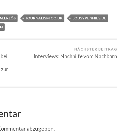
euem
zu
nster
senden
)
öffnet)
(Wird
in
neuem
TALERLÖS
JOURNALISM.CO.UK
LOUSYPENNIES.DE
Fenster
geöffnet)
EN
NÄCHSTER BEITRAG
 bei
Interviews: Nachhilfe vom Nachbarn
 zur
entar
 Kommentar abzugeben.