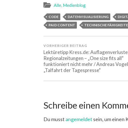
neuem
neuem
neuem
neuem
Fenster
neuem
neuem
n
Alle
,
Medienblog
Fenster
Fenster
Fenster
Fenster
geöffnet)
Fenster
Fenster
Fe
geöffnet)
geöffnet)
geöffnet)
geöffnet)
geöffnet)
geöffnet
ge
CODE
DATENVISUALISIERUNG
DIGI
PAID CONTENT
TECHNISCHE FÄHIGKEIT
VORHERIGER BEITRAG
Lektüretipp Kress.de: Auflagenverluste
Regionalzeitungen – „One size fits all“
funktioniert nicht mehr / Andreas Vogel
„Talfahrt der Tagespresse“
Schreibe einen Komm
Du musst
angemeldet
sein, um einen