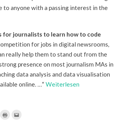
 to anyone with a passing interest in the
s for journalists to learn how to code
 competition for jobs in digital newsrooms,
 can really help them to stand out from the
 strong presence on most journalism MAs in
hing data analysis and data visualisation
ailable online. …“
Weiterlesen
ick,
Klicken
Klick,
m
zum
um
f
Ausdrucken
dies
ocket
(Wird
einem
u
in
Freund
ilen
neuem
per
ird
Fenster
E-
geöffnet)
Mail