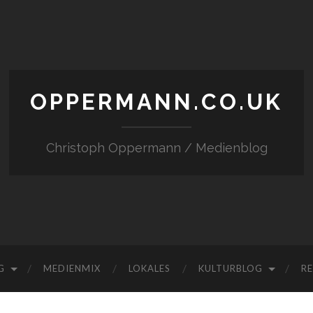
OPPERMANN.CO.UK
Christoph Oppermann / Medienblog
G
MEDIENMIX
LOKALES
KULTURBLOG
RE