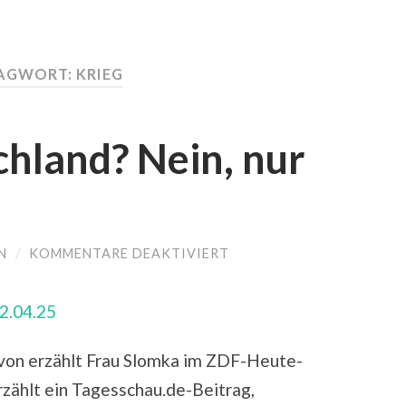
AGWORT: KRIEG
chland? Nein, nur
N
/
KOMMENTARE DEAKTIVIERT
FÜR
KRIEG
IN
DEUTSCHLAND?
NEIN,
NUR
HOCHWASSER.
avon erzählt Frau Slomka im ZDF-Heute-
zählt ein Tagesschau.de-Beitrag,