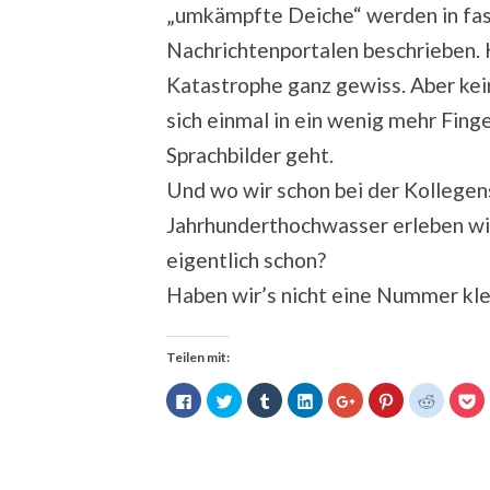
„umkämpfte Deiche“ werden in fast
Nachrichtenportalen beschrieben. 
Katastrophe ganz gewiss. Aber kein
sich einmal in ein wenig mehr Fin
Sprachbilder geht.
Und wo wir schon bei der Kollegen
Jahrhunderthochwasser erleben wir
eigentlich schon?
Haben wir’s nicht eine Nummer kle
Teilen mit:
Klick,
Klick,
Klick,
Klick,
Zum
Klick,
Klick,
Kl
um
um
um
um
Teilen
um
um
u
auf
über
auf
auf
auf
auf
auf
au
Facebook
Twitter
Tumblr
LinkedIn
Google+
Pinterest
Reddit
P
zu
zu
zu
zu
anklicken
zu
zu
z
teilen
teilen
teilen
teilen
(Wird
teilen
teilen
te
(Wird
(Wird
(Wird
(Wird
in
(Wird
(Wird
(W
in
in
in
in
neuem
in
in
in