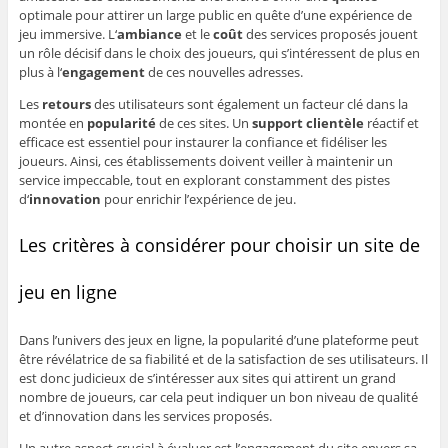
optimale pour attirer un large public en quête d’une expérience de
jeu immersive. L‘
ambiance
et le
coût
des services proposés jouent
un rôle décisif dans le choix des joueurs, qui s’intéressent de plus en
plus à l‘
engagement
de ces nouvelles adresses.
Les
retours
des utilisateurs sont également un facteur clé dans la
montée en
popularité
de ces sites. Un
support clientèle
réactif et
efficace est essentiel pour instaurer la confiance et fidéliser les
joueurs. Ainsi, ces établissements doivent veiller à maintenir un
service impeccable, tout en explorant constamment des pistes
d‘
innovation
pour enrichir l’expérience de jeu.
Les critères à considérer pour choisir un site de
jeu en ligne
Dans l’univers des jeux en ligne, la popularité d’une plateforme peut
être révélatrice de sa fiabilité et de la satisfaction de ses utilisateurs. Il
est donc judicieux de s’intéresser aux sites qui attirent un grand
nombre de joueurs, car cela peut indiquer un bon niveau de qualité
et d’innovation dans les services proposés.