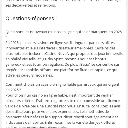
ses découvertes et réflexions.
Questions-réponses :
Quels sont les nouveaux casinos en ligne qui se démarquent en 2025
?
En 2025, plusieurs casinos en ligne se distinguent par leurs offres
innovantes et leurs interfaces utilisateur améliorées. Certains des
plus notables incluent „Casino Nova“, qui propose des jeux immersifs
en réalité virtuelle, et „Lucky Spin“, reconnu pour ses bonus
généreux et ses tournois réguliers. De plus, „Betio“ se concentre sur
l’expérience mobile, offrant une plateforme fluide et rapide, ce qui
attire les joueurs modernes.
Comment choisir un casino en ligne fiable parmi ceux qui émergent
en 2025 ?
Pour choisir un casino en ligne fiable, il est important de vérifier
plusieurs critères. D’abord, regardez si le casino possède une licence
valide délivrée par une autorité reconnue. Ensuite, consultez les avis
des utilisateurs pour voir leurs expériences. Les méthodes de
paiement sécurisées et le support client réactif sont également des
indicateurs de fiabilité. Enfin, examinez la variété des jeux offerts
ainsi que les promotions disponibles.