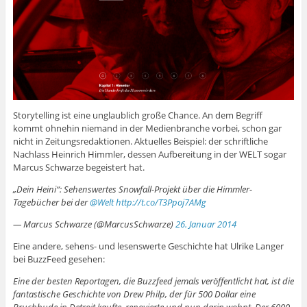
Storytelling ist eine unglaublich große Chance. An dem Begriff
kommt ohnehin niemand in der Medienbranche vorbei, schon gar
nicht in Zeitungsredaktionen. Aktuelles Beispiel: der schriftliche
Nachlass Heinrich Himmler, dessen Aufbereitung in der WELT sogar
Marcus Schwarze begeistert hat.
„Dein Heini“: Sehenswertes Snowfall-Projekt über die Himmler-
Tagebücher bei der
@Welt
http://t.co/T3Ppoj7AMg
— Marcus Schwarze (@MarcusSchwarze)
26. Januar 2014
Eine andere, sehens- und lesenswerte Geschichte hat Ulrike Langer
bei BuzzFeed gesehen:
Eine der besten Reportagen, die Buzzfeed jemals veröffentlicht hat, ist die
fantastische Geschichte von Drew Philp, der für 500 Dollar eine
Bruchbude in Detroit kaufte, renovierte und nun darin wohnt. Der 6000