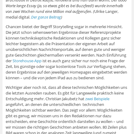
Worte lange Essay (ja, so etwas gibt es bei Buzzfeed!) wurde innerhalb
von zwei Wochen rund eine Million mal aufgerufen. (
Ulrike Langer,
medial digital.
Der ganze Beitrag
)
Chancen bietet der Begriff Storytelling sogar in mehrerlei Hinsicht.
Die jetzt schon sehenswerten Ergebnisse dieser Referenzprojekte
können technikskeptische Redaktionen und Kollegen ganz sicher
leichter begeistern als die Präsentation der eigenen Arbeit auf
unübersichtlichen Nachrichtenportale, auf denen gute und weniger
gute Geschichten gleichermaßen versenkt werden. Nach Einführung
der
Storehouse-App
ist es auch ganz sicher nur noch eine Frage der
Zeit, bis günstige oder sogar kostenlose Tools zur Verfügung stehen,
deren Ergebnisse auf den jeweiligen Homepages eingebettet werden
können – und die von jedem iPad aus zu bedienen sind.
Wichtiger aber noch ist, dass all diese technischen Möglichkeiten uns
die letzten Ausreden rauben. Es gibt für Langeweile praktisch keine
Entschuldigung mehr. Christian Jakubetz hat
zwei Beispiele
angeführt, an denen die unterschiedlichen technischen
Möglichkeiten sichtbar werden. Das zeigt vor allem: Möglichkeiten
gibt es genug, wir müssen uns in den Redaktionen nur dazu
entscheiden, eine Geschichte ordentlich darstellen zu wollen – und
wir müssen die richtigen Geschichten anbieten wollen. 80 Zeilen plus
Bild waren schon in der analogen Zeit langweilige (und zumeist