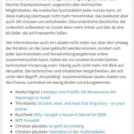
falsche) Standardantwort, angesichts aller technischen
Möglichkeiten, die inzwischen buchstäblich jeder nutzen kann, ist
diese Haltung überhaupt nicht mehr hinnehmbar. Das bedeutet aber
auch: Wir müssen uns entscheiden. Eine ordentliche Geschichte, die
ordentlich aufbereitet ist, kostet eben mehr Arbeit und Zeit als drei
60-Zeiler, die auf Presseinfos fußen.
Seit Informationen auch im Lokalen nicht mehr nur über den Umweg
der Rotation an die Leser gebracht werden können, sondern sich
jeder Sportresultate und Versammlungsergebnisse online
zusammensuchen kann, haben wir vor unseren Kunden keinen
technischen Vorsprung mehr. Häufig auch nicht mehr mit Blick auf
Aktualität. Die technischen und inhaltlichen Möglichkeiten, die sich
unter dem Begriff „Storytelling“ zusammenfassen lassen, bieten uns
die Chance, zumindest ein wenig Boden zurückzugewinnen.
Medial Digital:
Linktipps vom Pazifik: Die Renaissance der
Reportage ist mobil
The Atlantic:
Sit back, relax, and read that long story – on your
phone
BuzzFeed:
Why I bougth a house in Detroit for $500
NYT:
Snowfall
Christian Jakubetz:
So geht Storytelling
Christian Jakubetz:
Überleben in der multimedialen