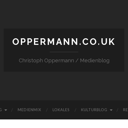
OPPERMANN.CO.UK
Christoph Oppermann / Medienblog
G
MEDIENMIX
LOKALES
KULTURBLOG
RE