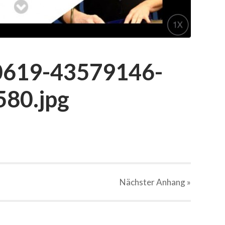
0619-43579146-
80.jpg
Nächster
Anhang
»