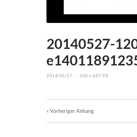
20140527-12
e14011891235
2014/05/27
/
500
x
667 PX
« Vorheriger
Anhang