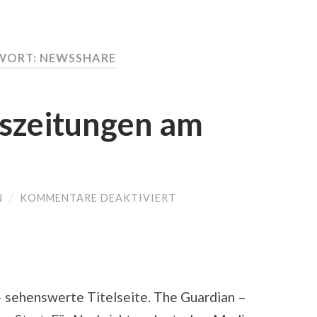
WORT: NEWSSHARE
szeitungen am
N
/
KOMMENTARE DEAKTIVIERT
FÜR
DEUTSCHE
TAGESZEITUNGEN
AM
FEIERTAG?
 sehenswerte Titelseite. The Guardian –