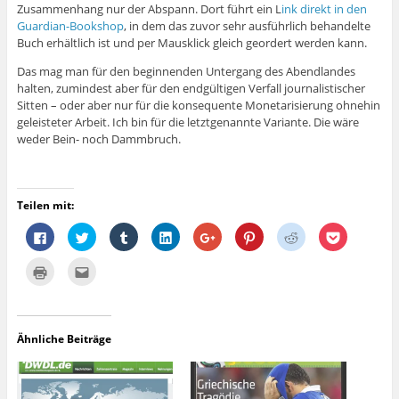
Zusammenhang nur der Abspann. Dort führt ein L
ink direkt in den
Guardian-Bookshop
, in dem das zuvor sehr ausführlich behandelte
Buch erhältlich ist und per Mausklick gleich geordert werden kann.
Das mag man für den beginnenden Untergang des Abendlandes
halten, zumindest aber für den endgültigen Verfall journalistischer
Sitten – oder aber nur für die konsequente Monetarisierung ohnehin
geleisteter Arbeit. Ich bin für die letztgenannte Variante. Die wäre
weder Bein- noch Dammbruch.
Teilen mit:
K
K
K
K
Z
K
K
K
l
l
l
l
u
l
l
l
i
i
i
i
m
i
i
i
c
c
c
c
T
c
c
c
K
K
k
k
k
k
e
k
k
k
l
l
,
,
,
,
i
,
,
,
i
i
u
u
u
u
l
u
u
u
c
c
m
m
m
m
e
m
m
m
k
k
a
ü
a
a
n
a
a
a
e
,
u
b
u
u
a
u
u
u
n
u
Ähnliche Beiträge
f
e
f
f
u
f
f
f
z
m
F
r
T
L
f
P
R
P
u
d
a
T
u
i
G
i
e
o
m
i
c
w
m
n
o
n
d
c
A
e
e
i
b
k
o
t
d
k
u
s
b
t
l
e
g
e
i
e
s
e