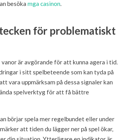
man besöka
mga casinon
.
stecken för problematiskt
vanor är avgörande för att kunna agera i tid.
ringar i sitt spelbeteende som kan tyda på
m att vara uppmärksam på dessa signaler kan
ända spelverktyg för att få bättre
man börjar spela mer regelbundet eller under
märker att tiden du lägger ner på spel ökar,
r din situation. Ytterligare en indikator är