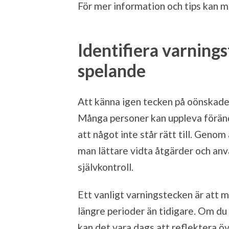
För mer information och tips kan 
Identifiera varning
spelande
Att känna igen tecken på oönskade 
Många personer kan uppleva föränd
att något inte står rätt till. Geno
man lättare vidta åtgärder och anv
självkontroll.
Ett vanligt varningstecken är att 
längre perioder än tidigare. Om du 
kan det vara dags att reflektera öve