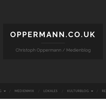
OPPERMANN.CO.UK
Christoph Oppermann / Medienblog
G
MEDIENMIX
LOKALES
KULTURBLOG
RE