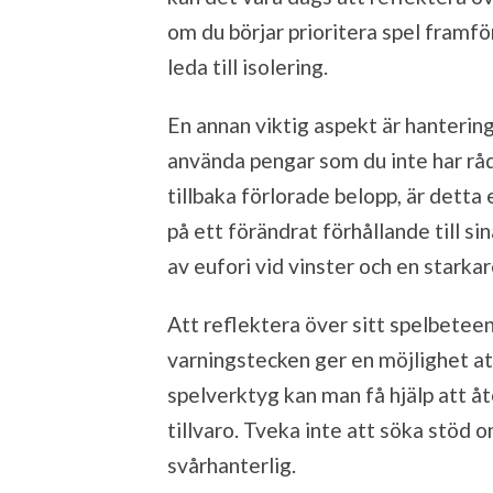
om du börjar prioritera spel framför
leda till isolering.
En annan viktig aspekt är hanterin
använda pengar som du inte har råd 
tillbaka förlorade belopp, är detta
på ett förändrat förhållande till s
av eufori vid vinster och en starka
Att reflektera över sitt spelbete
varningstecken ger en möjlighet at
spelverktyg kan man få hjälp att å
tillvaro. Tveka inte att söka stöd o
svårhanterlig.