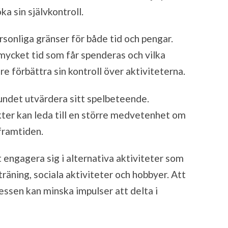
ka sin självkontroll.
ersonliga gränser för både tid och pengar.
ycket tid som får spenderas och vilka
e förbättra sin kontroll över aktiviteterna.
undet utvärdera sitt spelbeteende.
kter kan leda till en större medvetenhet om
 framtiden.
t engagera sig i alternativa aktiviteter som
räning, sociala aktiviteter och hobbyer. Att
tressen kan minska impulser att delta i