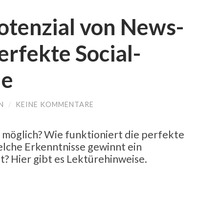
Fenster
geöffnet)
otenzial von News-
erfekte Social-
ne
N
/
KEINE KOMMENTARE
öglich? Wie funktioniert die perfekte
lche Erkenntnisse gewinnt ein
bt? Hier gibt es Lektürehinweise.