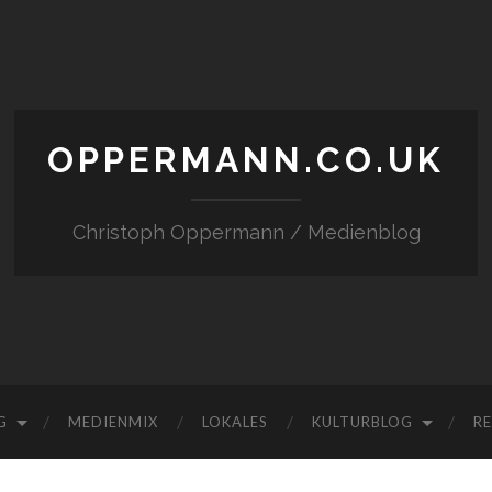
OPPERMANN.CO.UK
Christoph Oppermann / Medienblog
G
MEDIENMIX
LOKALES
KULTURBLOG
RE