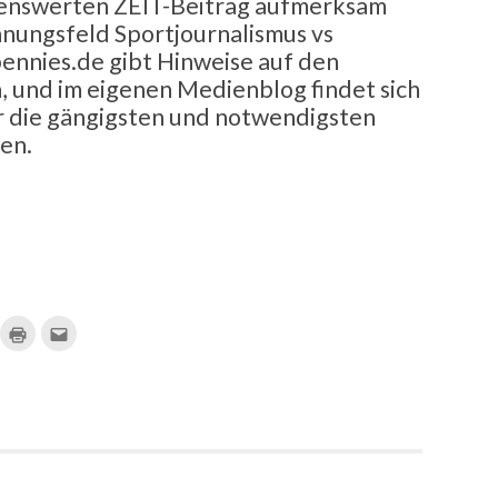
esenswerten ZEIT-Beitrag aufmerksam
nnungsfeld Sportjournalismus vs
ennies.de gibt Hinweise auf den
und im eigenen Medienblog findet sich
er die gängigsten und notwendigsten
en.
ick,
Klicken
Klick,
m
zum
um
f
Ausdrucken
dies
ocket
(Wird
einem
u
in
Freund
ilen
neuem
per
ird
Fenster
E-
geöffnet)
Mail
euem
zu
nster
senden
)
öffnet)
(Wird
in
neuem