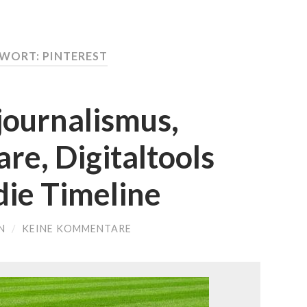
WORT: PINTEREST
journalismus,
e, Digitaltools
die Timeline
N
/
KEINE KOMMENTARE