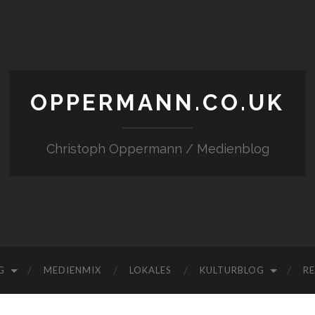
OPPERMANN.CO.UK
Christoph Oppermann / Medienblog
G
MEDIENMIX
LOKALES
KULTURBLOG
RE