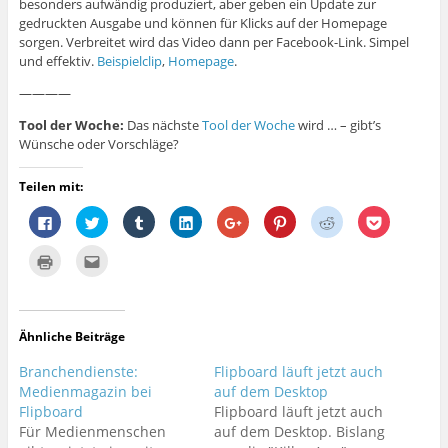
besonders aufwändig produziert, aber geben ein Update zur
gedruckten Ausgabe und können für Klicks auf der Homepage
sorgen. Verbreitet wird das Video dann per Facebook-Link. Simpel
und effektiv.
Beispielclip
,
Homepage
.
————
Tool der Woche:
Das nächste
Tool der Woche
wird … – gibt’s
Wünsche oder Vorschläge?
Teilen mit:
K
K
K
K
Z
K
K
K
l
l
l
l
u
l
l
l
i
i
i
i
m
i
i
i
c
c
c
c
T
c
c
c
K
K
k
k
k
k
e
k
k
k
l
l
,
,
,
,
i
,
,
,
i
i
u
u
u
u
l
u
u
u
c
c
m
m
m
m
e
m
m
m
k
k
a
ü
a
a
n
a
a
a
e
,
u
b
u
u
a
u
u
u
n
u
Ähnliche Beiträge
f
e
f
f
u
f
f
f
z
m
F
r
T
L
f
P
R
P
u
d
a
T
u
i
G
i
e
o
m
i
Branchendienste:
Flipboard läuft jetzt auch
c
w
m
n
o
n
d
c
A
e
e
i
b
k
o
t
d
k
u
s
Medienmagazin bei
auf dem Desktop
b
t
l
e
g
e
i
e
s
e
Flipboard
o
t
r
d
Flipboard läuft jetzt auch
l
r
t
t
d
i
o
e
z
I
e
e
z
z
r
n
Für Medienmenschen
auf dem Desktop. Bislang
k
r
u
n
+
s
u
u
u
e
z
z
t
z
a
t
t
t