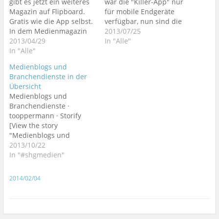
c
m
gibt es jetzt ein weiteres
war die "Killer-App" nur
u
u
e
u
n
z
e
e
k
F
Magazin auf Flipboard.
t
t
i
t
für mobile Endgeräte
k
u
i
i
e
r
e
e
l
e
l
t
l
l
n
e
Gratis wie die App selbst.
verfügbar, nun sind die
i
i
e
i
i
e
e
e
(
u
l
l
n
l
c
i
n
n
W
n
In dem Medienmagazin
Magazine darin auch auf
2013/07/25
e
e
(
e
k
l
(
(
i
d
sind Beiträge der
2013/04/29
n
n
W
n
stationären Rechner
In "Alle"
e
e
W
W
r
p
(
(
i
(
n
n
i
i
d
e
wichtigsten
In "Alle"
verfügbar. Wer Interesse
W
W
r
W
(
(
r
r
i
r
i
i
d
i
W
W
d
d
n
E
Branchendienste
an Nachrichten und
r
r
i
r
i
i
i
i
n
-
Medienblogs und
versammelt, ohne jedoch
d
d
n
d
Hintergründen aus der
r
r
n
n
e
M
i
i
n
i
d
d
n
n
Branchendienste in der
u
a
auch nur annähernd
Medienbranche hat, soll
n
n
e
n
i
i
e
e
e
i
Übersicht
n
n
u
n
n
n
u
u
m
l
Anspruch auf
einfach diesen Link
e
e
e
e
n
n
e
e
F
z
Medienblogs und
Vollständigkeit erheben
u
u
m
u
nutzen und
e
e
m
m
e
u
e
e
F
e
u
u
F
F
Branchendienste ·
n
s
zu können. Zu
gegebenenfalls als
m
m
e
m
e
e
e
e
s
e
tooppermann · Storify
F
F
n
F
m
m
n
n
t
n
abonnieren ist das
Bookmark setzen. Das
e
e
s
e
F
F
s
s
e
d
[View the story
Magazin unter diesem
n
n
t
n
"MedienMagazin" wird
e
e
t
t
r
e
s
s
e
s
n
n
e
e
"Medienblogs und
g
n
Link, und wer Flipboard
ständig…
t
t
r
t
s
s
r
r
e
(
Branchendienste" on
2013/10/22
e
e
g
e
t
t
g
g
ö
W
auf iPad oder iPhone…
r
r
e
r
e
e
e
e
f
i
Storify]
In "#shgmedien"
g
g
ö
g
r
r
ö
ö
f
r
e
e
f
e
g
g
f
f
n
d
ö
ö
f
ö
e
e
f
f
e
i
f
f
n
f
ö
ö
n
n
t
n
2014/02/04
f
f
e
f
f
f
e
e
)
n
n
n
t
n
f
f
t
t
e
e
e
)
e
n
n
)
)
u
t
t
t
e
e
e
)
)
)
t
t
m
)
)
F
e