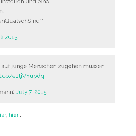
instellen und eine
n.
enQuatschSind™
uli 2015
n auf junge Menschen zugehen müssen
/t.co/e1tjVYupdq
kmann)
July 7, 2015
ier
,
hier
.