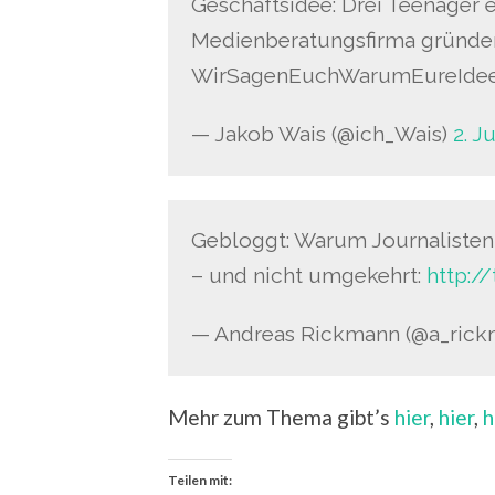
Geschäftsidee: Drei Teenager e
Medienberatungsfirma gründe
WirSagenEuchWarumEureIde
— Jakob Wais (@ich_Wais)
2. J
Gebloggt: Warum Journaliste
– und nicht umgekehrt:
http:/
— Andreas Rickmann (@a_ric
Mehr zum Thema gibt’s
hier
,
hier
,
h
Teilen mit: