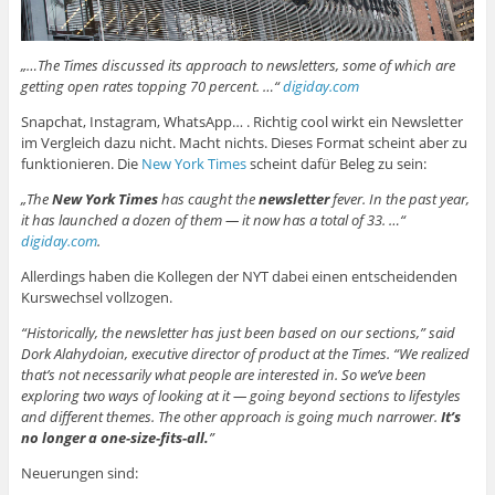
„…The Times discussed its approach to newsletters, some of which are
getting open rates topping 70 percent. …“
digiday.com
Snapchat, Instagram, WhatsApp… . Richtig cool wirkt ein Newsletter
im Vergleich dazu nicht. Macht nichts. Dieses Format scheint aber zu
funktionieren. Die
New York Times
scheint dafür Beleg zu sein:
„The
New York Times
has caught the
newsletter
fever. In the past year,
it has launched a dozen of them — it now has a total of 33. …“
digiday.com
.
Allerdings haben die Kollegen der NYT dabei einen entscheidenden
Kurswechsel vollzogen.
“Historically, the newsletter has just been based on our sections,” said
Dork Alahydoian, executive director of product at the Times. “We realized
that’s not necessarily what people are interested in. So we’ve been
exploring two ways of looking at it — going beyond sections to lifestyles
and different themes. The other approach is going much narrower.
It’s
no longer a one-size-fits-all.
”
Neuerungen sind: