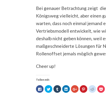
Bei genauer Betrachtung zeigt di
Königsweg vielleicht, aber einen g
warten, dass noch einmal jemand e
Vertriebsmodell entwickelt, wie wi
deshalb nicht geben können, weil es
maßgeschneiderte Lösungen für Nac
Rollenoffset jemals möglich gewe
Cheer up!
Teilen mit:
Klick,
Klick,
Klick,
Klick,
Zum
Klick,
Klick,
Kl
um
um
um
um
Teilen
um
um
u
auf
über
auf
auf
auf
auf
auf
au
Facebook
Twitter
Tumblr
LinkedIn
Google+
Pinterest
Reddit
P
zu
zu
zu
zu
anklicken
zu
zu
z
teilen
teilen
teilen
teilen
(Wird
teilen
teilen
te
(Wird
(Wird
(Wird
(Wird
in
(Wird
(Wird
(W