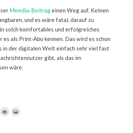
eser
Meedia-Beitrag
einen Weg auf. Keinen
angbaren, und es wäre fatal, darauf zu
in solch komfortables und erfolgreiches
r es als Print-Abo kennen. Das wird es schon
 in der digitalen Welt einfach sehr viel fast
hrichtennutzer gibt, als das im
sen wäre.
ick,
Klicken
Klick,
m
zum
um
f
Ausdrucken
dies
ocket
(Wird
einem
u
in
Freund
ilen
neuem
per
ird
Fenster
E-