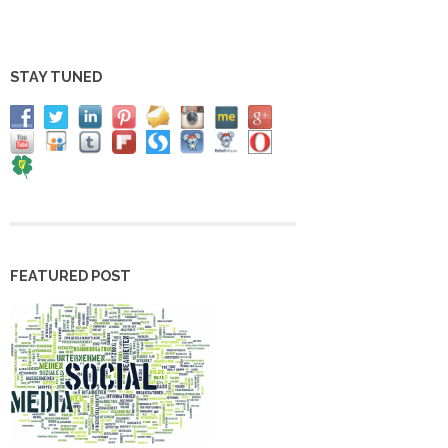
STAY TUNED
FEATURED POST
T