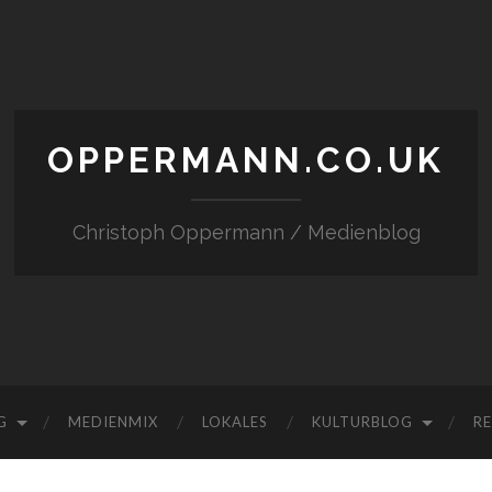
OPPERMANN.CO.UK
Christoph Oppermann / Medienblog
G
MEDIENMIX
LOKALES
KULTURBLOG
RE