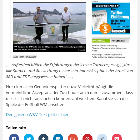
„… Außerdem hätten die Erfahrungen der letzten Turniere gezeigt, „dass
alle Studien und Auswertungen eine sehr hohe Akzeptanz der Arbeit von
ARD und ZDF ausgewiesen haben“ … „
Nur einmal ein Gedankensplitter dazu: Vielleicht hängt die
vermeintliche Akzeptanz der Zuschauer auch damit zusammen, dass
diese sich nicht aussuchen können, auf welchem Kanal sie sich die
Spiele der Fußball-WM ansehen.
Den ganzen W&V-Text gibt es hier
.
Teilen mit:
K
K
K
K
Z
K
K
K