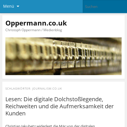
Menü
Oppermann.co.uk
Christoph Oppermann / Medienblog
SCHLAGWÖRTER:
JOURNALISM.CO.UK
Lesen: Die digitale Dolchstoßlegende,
Reichweiten und die Aufmerksamkeit der
Kunden
Christian Jakubetz widerlegt die Mär von der digitalen